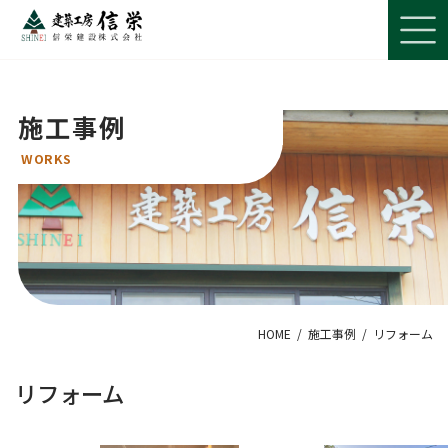
コ
ナ
ン
ビ
テ
ゲ
ン
ー
ツ
シ
へ
ョ
施工事例
ス
ン
キ
に
ッ
移
プ
動
HOME
施工事例
リフォーム
リフォーム